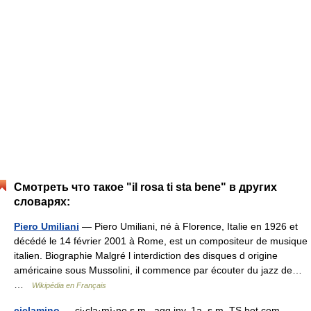
Смотреть что такое "il rosa ti sta bene" в других
словарях:
Piero Umiliani
— Piero Umiliani, né à Florence, Italie en 1926 et
décédé le 14 février 2001 à Rome, est un compositeur de musique
italien. Biographie Malgré l interdiction des disques d origine
américaine sous Mussolini, il commence par écouter du jazz de…
…
Wikipédia en Français
ciclamino
— ci·cla·mì·no s.m., agg.inv. 1a. s.m. TS bot.com.