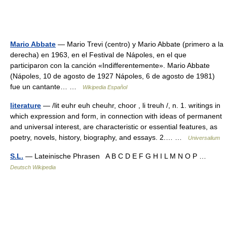
Mario Abbate
— Mario Trevi (centro) y Mario Abbate (primero a la
derecha) en 1963, en el Festival de Nápoles, en el que
participaron con la canción «Indifferentemente». Mario Abbate
(Nápoles, 10 de agosto de 1927 Nápoles, 6 de agosto de 1981)
fue un cantante… …
Wikipedia Español
literature
— /lit euhr euh cheuhr, choor , li treuh /, n. 1. writings in
which expression and form, in connection with ideas of permanent
and universal interest, are characteristic or essential features, as
poetry, novels, history, biography, and essays. 2.… …
Universalium
S.L.
— Lateinische Phrasen A B C D E F G H I L M N O P …
Deutsch Wikipedia